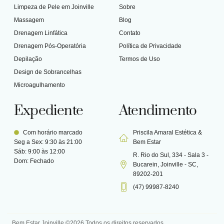
Limpeza de Pele em Joinville
Sobre
Massagem
Blog
Drenagem Linfática
Contato
Drenagem Pós-Operatória
Política de Privacidade
Depilação
Termos de Uso
Design de Sobrancelhas
Microagulhamento
Expediente
Atendimento
Com horário marcado
Priscila Amaral Estética &
Seg a Sex: 9:30 às 21:00
Bem Estar
Sáb: 9:00 às 12:00
R. Rio do Sul, 334 - Sala 3 -
Dom: Fechado
Bucarein, Joinville - SC,
89202-201
(47) 99987-8240
Bem Estar Joinville ©2026 Todos os direitos reservados.​